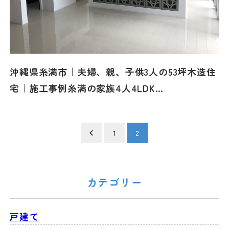
沖縄県糸満市｜夫婦、親、子供3人の53坪木造住
宅｜施工事例糸満の家族4人4LDK…
投
1
2
稿
の
カテゴリー
ペ
ー
戸建て