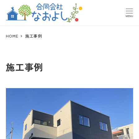
メ
イ
MENU
ン
コ
HOME
施工事例
ン
テ
ン
施工事例
ツ
へ
移
動