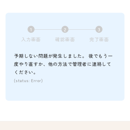
1
2
3
現
現
現
入力画面
確認画面
完了画面
在
在
在
表
表
表
予期しない問題が発生しました。 後でもう一
示
示
示
度やり直すか、他の方法で管理者に連絡して
さ
さ
さ
ください。
れ
れ
れ
(status: Error)
て
て
て
い
い
い
る
る
る
画
画
画
面
面
面
で
で
で