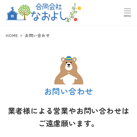
メ
イ
MENU
ン
コ
HOME
お問い合わせ
ン
テ
ン
ツ
へ
移
お問い合わせ
動
業者様による営業やお問い合わせは
ご遠慮願います。